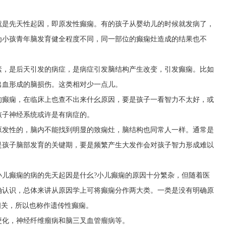
就是先天性起因，即原发性癫痫。有的孩子从婴幼儿的时候就发病了，
为小孩青年脑发育健全程度不同，同一部位的癫痫灶造成的结果也不
素，是后天引发的病症，是病症引发脑结构产生改变，引发癫痫。比如
出血形成的脑损伤。这类相对少一点儿。
的癫痫，在临床上也查不出来什幺原因，要是孩子一看智力不太好，或
孩子神经系统或许是有病症的。
原发性的，脑内不能找到明显的致痫灶，脑结构也同常人一样。通常是
是孩子脑部发育的关键期，要是频繁产生大发作会对孩子智力形成难以
小儿癫痫的病的先天起因是什幺?小儿癫痫的原因十分繁杂，但随着医
确认识，总体来讲从原因学上可将癫痫分作两大类。一类是没有明确原
相关，所以也称作遗传性癫痫。
硬化，神经纤维瘤病和脑三叉血管瘤病等。