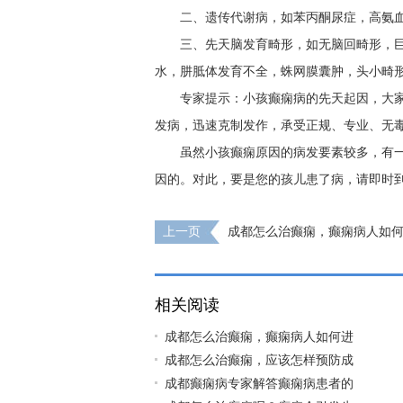
二、遗传代谢病，如苯丙酮尿症，高氨血
三、先天脑发育畸形，如无脑回畸形，
水，肼胝体发育不全，蛛网膜囊肿，头小畸
专家提示：小孩癫痫病的先天起因，大
发病，迅速克制发作，承受正规、专业、无
虽然小孩癫痫原因的病发要素较多，有
因的。对此，要是您的孩儿患了病，请即时
上一页
成都怎么治癫痫，癫痫病人如
相关阅读
成都怎么治癫痫，癫痫病人如何进
成都怎么治癫痫，应该怎样预防成
成都癫痫病专家解答癫痫病患者的