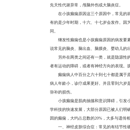
先天性代谢异常，颅脑外伤或大脑炎症。
在小孩癫痫原因这三个原因中，常见的
有的是少年时期，十六、十七岁会发作。因
同。
继发性癫痫也是小孩癫痫原因的病发要
说常见的脑炎、脑出血、脑膜炎、婴幼儿的
另外在两类之间还有一类，就是隐源性
者有运动的障碍，或者有神经方向的表现。
癫痫病人中百分之六十到七十都是属于
病人年龄小，诊疗成果更好。并且零到六岁
弥补的损伤。
小孩癫痫是肌肉抽搐和意识障碍，引发
学科技的快速发展，大部分原因已被人们明
因的癫痫，大约占总数的20%，大多与遗传
一、神经皮肤综合症：常见的有结节性