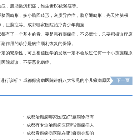
症，脑脂质沉积症，维生素B6依赖症等。
巨脑回畸形，多小脑回畸形，灰质异位症，脑穿通畸形，先天性脑积
形，巨脑症等。
成都哪家医院治疗青少年癫痫
家都有了一个基本的看。要是患有癫痫病，不必慌忙，只要积极诊疗原
毒副作用的诊疗是病症顺利恢复的保障。
一定的繁杂性，可是相信医学的发展一定不会放过任何一个小孩癫痫原
到医院就诊，不要恶化病症。
何进行诊断？
成都癫痫病医院讲解八大常见的小儿癫痫原因
下一页
成都治癫痫哪家医院好?癫痫诊疗有
成都有专业治癫痫医院吗?癫痫病人
成都看癫痫病医院在哪?癫痫会影响