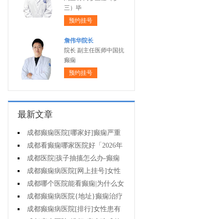
三）毕
预约挂号
詹伟华院长
院长 副主任医师中国抗
癫痫
预约挂号
最新文章
成都癫痫医院[哪家好]癫痫严重
起来会死吗?
成都看癫痫哪家医院好「2026年
度公布」突发癫痫如何急救?
成都医院|孩子抽搐怎么办-癫痫
很难治疗吗?
成都癫痫病医院[网上挂号]女性
癫痫要注意哪些问题?
成都哪个医院能看癫痫|为什么女
性癫痫更特别?
成都癫痫病医院{地址}癫痫治疗
哪些方法比较好?
成都癫痫病医院[排行]女性患有