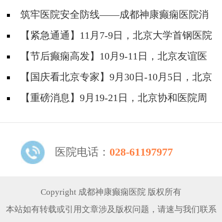
筑牢医院安全防线——成都神康癫痫医院消
防安全培训纪实
【紧急通通】11月7-9日，北京大学首钢医院
神经内科胡颖教授亲临成都会诊，破解癫痫疑难
【节后癫痫高发】10月9-11日，北京友谊医
院陈葵博士免费会诊+治疗援助，破解癫痫难
【国庆看北京专家】9月30日-10月5日，北京
题！
天坛&首钢医院两大专家蓉城亲诊+癫痫大额救
【重磅消息】9月19-21日，北京协和医院周
助，速约！
祥琴教授成都领衔会诊，共筑全年龄段抗癫防
线！
医院电话：
028-61197977
Copyright 成都神康癫痫医院 版权所有
本站如有转载或引用文章涉及版权问题，请速与我们联系