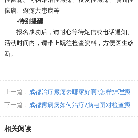
癫痫、癫痫共患病等
·特别提醒
报名成功后，请耐心等待短信或电话通知。
活动时间内，请带上既往检查资料，方便医生诊
断。
上一篇：
成都治疗癫痫去哪家好啊?怎样护理癫
痫老人?
下一篇：
成都癫痫病如何治疗?脑电图对检查癫
痫有什么意义?
相关阅读