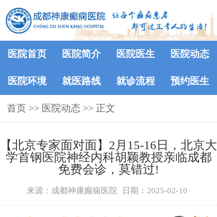
医院首页
医院简介
医院医生
医院动态
医院环境
就医路线
就诊流程
预约医生
首页
>>
医院动态
>> 正文
【北京专家面对面】2月15-16日，北京大
学首钢医院神经内科胡颖教授亲临成都
免费会诊，莫错过!
来源：成都神康癫痫医院
日期：2025-02-10