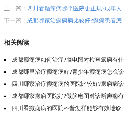
上一篇：
四川看癫痫病哪个医院更正规?成年人
为什么突然得癫痫?
下一篇：
成都哪家治癫痫病比较好?癫痫患者怎
样饮食?
相关阅读
成都癫痫病如何治疗?脑电图对检查癫痫有什
么意义?
成都哪里治疗癫痫病好?青少年癫痫病怎么诊
断?
四川哪家治疗癫痫病的医院比较好?癫痫病诊
断要花多少钱?
成都哪家癫痫医院好?做脑电图对诊断癫痫有
什么作用?
四川看癫痫病的医院科普怎样能够有效地诊
疗癫痫?